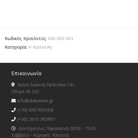
Κωδικός προϊόντος:
000-000-003
Κατηγορία:
Η πρόπολη
Επικοινωνία
Αγίου Ιωάννη Πράτσικα 141,
Πάτρα 26 332
info@alabasinis.gr
(+30) 6907695458
(+30) 2610 365897
Δευτέρα έως Παρασκευή 08:00 - 15:00,
Σάββατο - Κυριακή : Κλειστά