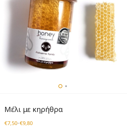
Μέλι με κηρήθρα
€
7,50
€
9,80
–
Price