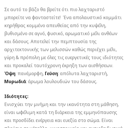
range:
€7,50
Σε αυτό το βάζο θα βρείτε ότι πιο λαχταριστό
through
€9,80
μπορείτε να φανταστείτε! Ένα απολαυστικό κομμάτι
κηρήθρας κομμένο απευθείας από την κυψέλη,
βυθισμένο σε αγνό, φυσικό, αρωματικό μέλι ανθέων
και δάσους. Αποτελεί την πεμπτουσία της
αρχιτεκτονικής των μελισσών καθώς περιέχει μέλι,
γύρη & πρόπολη με όλες τις ευεργετικές τους ιδιότητες
και προκαλεί ταυτόχρονη έκρηξη των αισθήσεων.
Όψη
: πανέμορφη,
Γεύση
: απόλυτα λαχταριστή,
Μυρωδιά
: άρωμα λουλουδιών του δάσους.
Ιδιότητες:
Ενισχύει την μνήμη και την ικανότητα στη μάθηση,
είναι ωφέλιμη κατά τη διάρκεια της εμμηνόπαυσης
και προσδίδει ενέργεια και ευεξία στο σώμα. Είναι