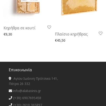
Κηρήθρα σε κουτί
Πλαίσιο κηρήθρας
€
9,30
€
45,50
Επικοινωνία
Αγίου Ιωάννη Πράτσικα 141,
Πάτρα 26 332
info@alabasinis.gr
(+30) 6907695458
(+30) 2610 365897